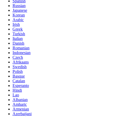
Spanish
Russian
Japanese
Korean
Arabic
Irish
Greek
Turkish
Italian
Danish
Romanian
Indonesian
Czech
Afrikaans
Swedish
Polish
Basque
Catalan
Esperanto
Hindi
Lao
Albanian
Amharic
Armenian
Azerbaijani