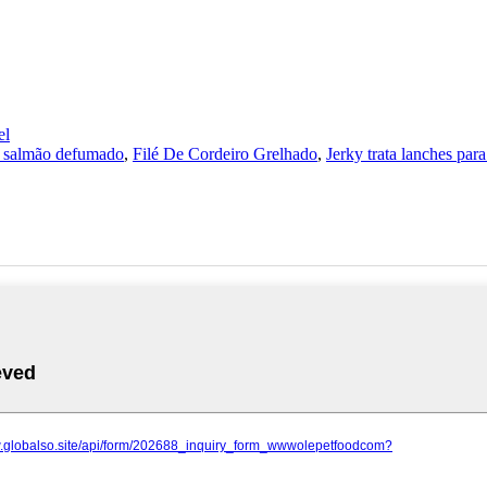
el
m salmão defumado
,
Filé De Cordeiro Grelhado
,
Jerky trata lanches para